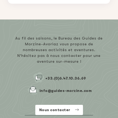
Au fil des saisons, le Bureau des Guides de
Morzine-Avoriaz vous propose de
nombreuses activités et aventures.
N’hésitez pas à nous contacter pour une
aventure sur-mesure !
+33.(0)6.47.10.36.69
info@guides-morzine.com
Nous contacter