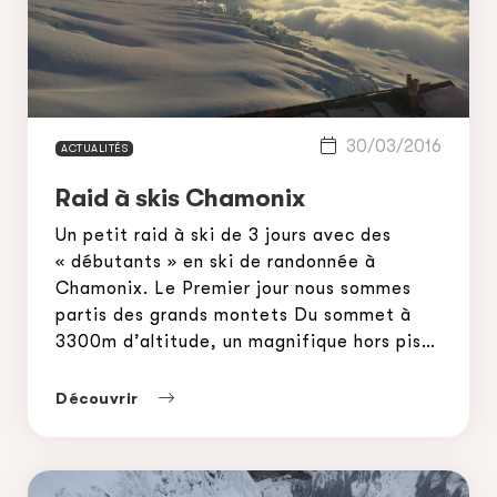
30/03/2016
ACTUALITÉS
Raid à skis Chamonix
Un petit raid à ski de 3 jours avec des
« débutants » en ski de randonnée à
Chamonix. Le Premier jour nous sommes
partis des grands montets Du sommet à
3300m d’altitude, un magnifique hors piste
glaciaire nous emmène jusqu’au pied de la
face nord des droites, sur le glacier
Découvrir
d’Argentière. Nous mettons les peaux pour
[…]