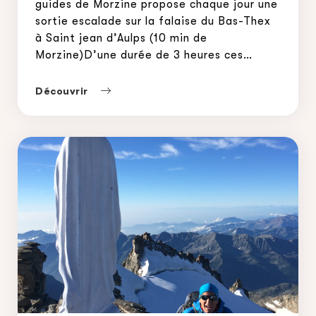
guides de Morzine propose chaque jour une
sortie escalade sur la falaise du Bas-Thex
à Saint jean d’Aulps (10 min de
Morzine)D’une durée de 3 heures ces
séances sont ouvertes à tous à partir de 6
ans.Encadré par un guide de haute
Découvrir
montagneEn individuel ou collectif, en […]