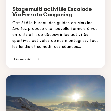
Stage multi activités Escalade
Via Ferrata Canyoning
Cet été le bureau des guides de Morzine-
Avoriaz propose une nouvelle formule à vos
enfants afin de découvrir les activités
sportives estivales de nos montagnes. Tous
les lundis et samedi, des séances
d’escalade sur les falaises de la région (St-
jean d’aulps, Le Biot, …), de la via ferrata
Découvrir
sur les sites de St-jean d’aulps, Bellevaux,
[…]