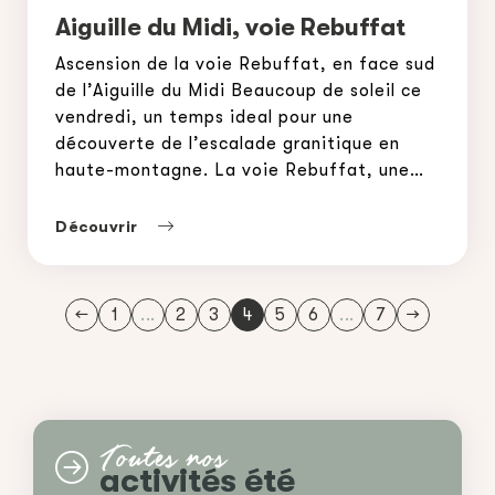
Aiguille du Midi, voie Rebuffat
Ascension de la voie Rebuffat, en face sud
de l’Aiguille du Midi Beaucoup de soleil ce
vendredi, un temps ideal pour une
découverte de l’escalade granitique en
haute-montagne. La voie Rebuffat, une
voie classique mais tellement belle, un
itinéraire logique qui suit de belles fissures
Découvrir
entrecoupés de petits pas de dalle et
petits surplombs, le […]
←
1
...
2
3
4
5
6
...
7
→
Toutes nos
activités été