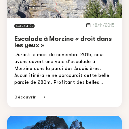
18/11/2015
ACTUALITÉS
Escalade à Morzine « droit dans
les yeux »
Durant le mois de novembre 2015, nous
avons ouvert une voie d’escalade à
Morzine dans la paroi des Ardoisières.
Aucun itinéraire ne parcourait cette belle
paroie de 280m. Profitant des belles
journées d’automne, en 3 jours, nous avons
réussi à nous frayer un chemin au milieu
Découvrir
d’impressionnants surplombs. Vous
trouverez quelques photos, un croquis ainsi
[…]