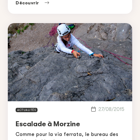
comporte de beaux passages rocheux mais
Découvrir
aussi des portions en neige sur de fines
arêtes, un bon entrainement pour de futurs
[…]
27/08/2015
ACTUALITÉS
Escalade à Morzine
Comme pour la via ferrata, le bureau des