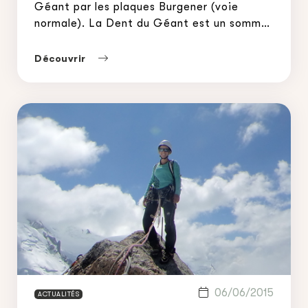
Géant par les plaques Burgener (voie
normale). La Dent du Géant est un sommet
de plus de 4000m, sa proximité du nouveau
téléphérique Sky way, son apparence
Découvrir
remarquable, et son escalade […]
06/06/2015
ACTUALITÉS