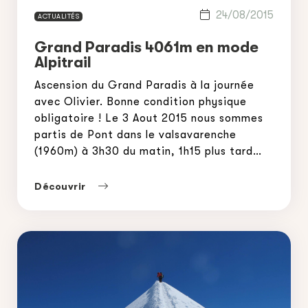
24/08/2015
ACTUALITÉS
Grand Paradis 4061m en mode
Alpitrail
Ascension du Grand Paradis à la journée
avec Olivier. Bonne condition physique
obligatoire ! Le 3 Aout 2015 nous sommes
partis de Pont dans le valsavarenche
(1960m) à 3h30 du matin, 1h15 plus tard
nous atteignons le refuge pour un boire un
thé et changer de chaussures, après une
Découvrir
courte pause on repart pour le […]