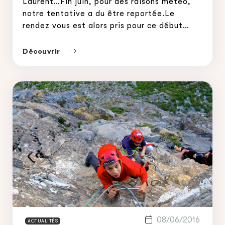
Laurent…Fin juin, pour des raisons météo,
notre tentative a du être reportée.Le
rendez vous est alors pris pour ce début
septembre afin de concrétiser le rêve de
Laurent, atteindre le sommet du Mont
Découvrir
Blanc.Deux jours avant notre départ,
Laurent me rappelle ce […]
08/06/2016
ACTUALITÉS