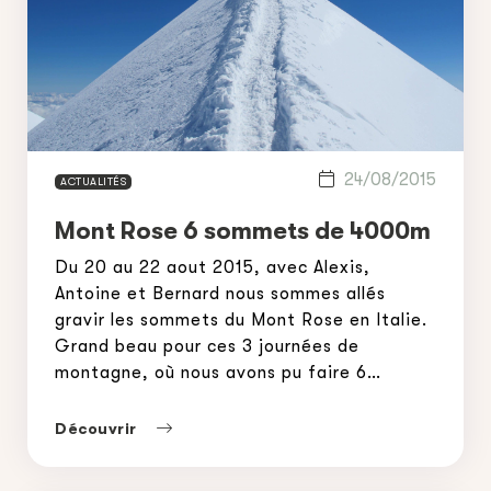
24/08/2015
ACTUALITÉS
Mont Rose 6 sommets de 4000m
Du 20 au 22 aout 2015, avec Alexis,
Antoine et Bernard nous sommes allés
gravir les sommets du Mont Rose en Italie.
Grand beau pour ces 3 journées de
montagne, où nous avons pu faire 6
sommets à plus de 4000m, Outre l’accueil
des refuges Italien qui est excellent,
Découvrir
l’avantage de ce massif glaciaire est que
[…]