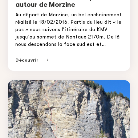
autour de Morzine
Au départ de Morzine, un bel enchainement
réalisé le 18/02/2016. Partis du lieu dit « le
pas » nous suivons l’itinéraire du KMV
jusqu’au sommet de Nantaux 2170m. De là
nous descendons la face sud est et
rejoignons les chalets de Lens avant de
remonter au Roc de Tavaneuse 2156m. Sa
Découvrir
descente en face Nord Est nous […]