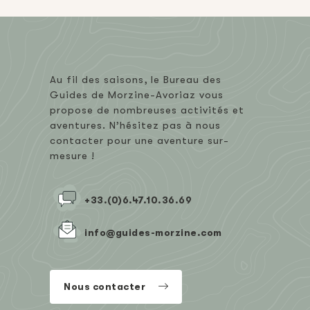
Au fil des saisons, le Bureau des
Guides de Morzine-Avoriaz vous
propose de nombreuses activités et
aventures. N’hésitez pas à nous
contacter pour une aventure sur-
mesure !
+33.(0)6.47.10.36.69
info@guides-morzine.com
Nous contacter