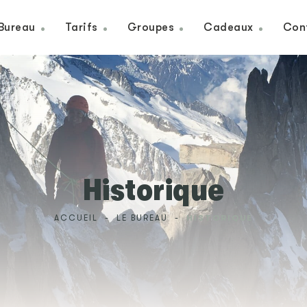
Bureau
Tarifs
Groupes
Cadeaux
Con
Historique
ACCUEIL
-
LE BUREAU
-
HISTORIQUE