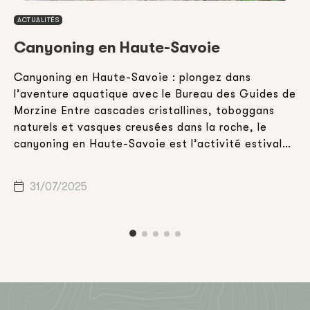
ACTUALITÉS
Canyoning en Haute-Savoie
Canyoning en Haute-Savoie : plongez dans
E
l’aventure aquatique avec le Bureau des Guides de
v
Morzine Entre cascades cristallines, toboggans
d
,
naturels et vasques creusées dans la roche, le
a
canyoning en Haute-Savoie est l’activité estivale
h
idéale pour celles et ceux qui souhaitent combiner
d
n
aventure, nature et sensations fortes. Que vous
m
31/07/2025
soyez en vacances en famille, entre amis […]
c