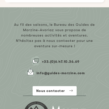
Au fil des saisons, le Bureau des Guides de
Morzine-Avoriaz vous propose de
nombreuses activités et aventures.
N’hésitez pas à nous contacter pour une
aventure sur-mesure !
+33.(0)6.47.10.36.69
info@guides-morzine.com
Nous contacter