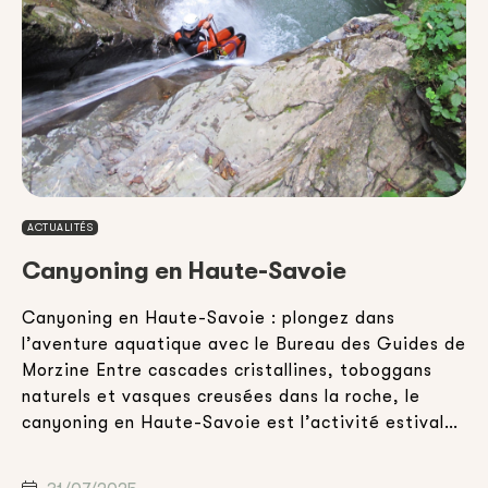
ACTUALITÉS
Canyoning en Haute-Savoie
Canyoning en Haute-Savoie : plongez dans
E
l’aventure aquatique avec le Bureau des Guides de
v
Morzine Entre cascades cristallines, toboggans
d
,
naturels et vasques creusées dans la roche, le
a
canyoning en Haute-Savoie est l’activité estivale
h
idéale pour celles et ceux qui souhaitent combiner
d
n
aventure, nature et sensations fortes. Que vous
m