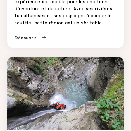
expérience incroyable pour les amateurs
d’aventure et de nature. Avec ses rivières
tumultueuses et ses paysages à couper le
souffle, cette région est un véritable
paradis pour les passionnés de sports en
eaux vives. Parmi les destinations
Découvrir
incontournables pour le canyoning, on
retrouve Morzine, Samoëns et Annecy :
trois […]