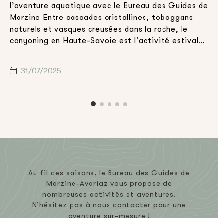
l’aventure aquatique avec le Bureau des Guides de
v
Morzine Entre cascades cristallines, toboggans
d
,
naturels et vasques creusées dans la roche, le
a
canyoning en Haute-Savoie est l’activité estivale
h
idéale pour celles et ceux qui souhaitent combiner
d
n
aventure, nature et sensations fortes. Que vous
m
31/07/2025
soyez en vacances en famille, entre amis […]
c
Au fil des saisons, le Bureau des Guides de
Morzine-Avoriaz vous propose de
nombreuses activités et aventures.
N’hésitez pas à nous contacter pour une
aventure sur-mesure !