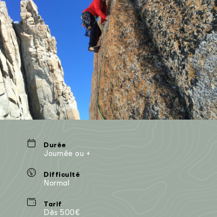
Durée
Journée ou +
Difficulté
Normal
Tarif
Dès 500€