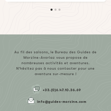
Au fil des saisons, le Bureau des Guides de
Morzine-Avoriaz vous propose de
nombreuses activités et aventures.
N’hésitez pas à nous contacter pour une
aventure sur-mesure !
+33.(0)6.47.10.36.69
info@guides-morzine.com