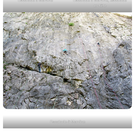
Escalade à Morzine
Escalade à Morzine, escalade
en tête
Escalade à Morzine