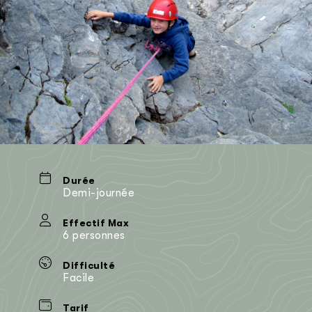
Durée
Demi-journée
Effectif Max
6 personnes
Difficulté
Facile
Tarif