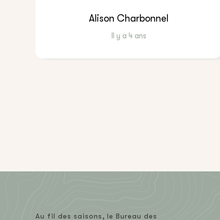
Alison Charbonnel
Il y a 4 ans
Au fil des saisons, le Bureau des