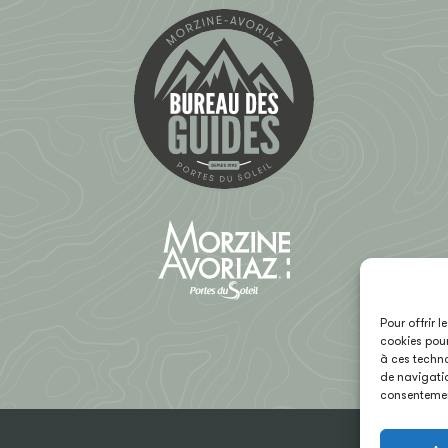
Pour offrir 
cookies pour
à ces techno
de navigatio
consentement