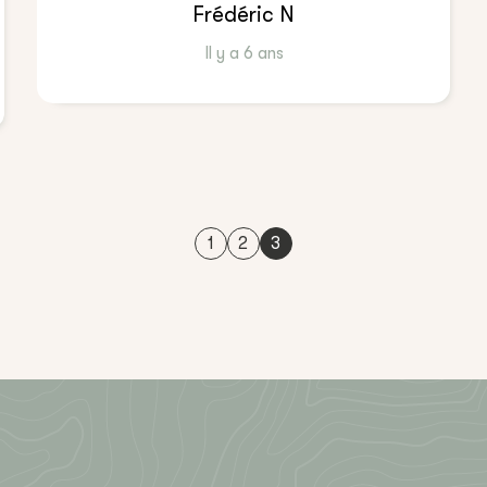
Frédéric N
Il y a 6 ans
1
2
3