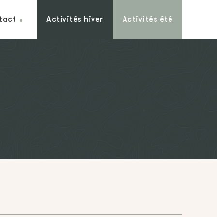
tact
Activités hiver
Activités été