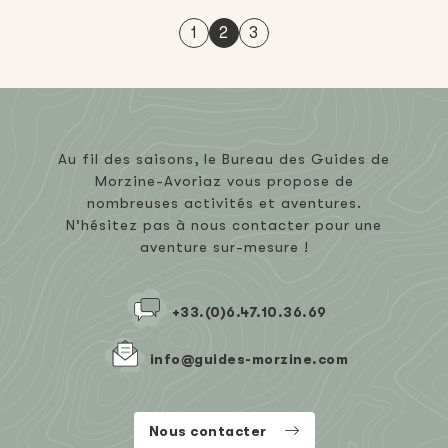
1
2
3
Au fil des saisons, le Bureau des Guides de
Morzine-Avoriaz vous propose de
nombreuses activités et aventures.
N’hésitez pas à nous contacter pour une
aventure sur-mesure !
+33.(0)6.47.10.36.69
info@guides-morzine.com
Nous contacter