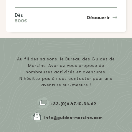
Dès
Découvrir
500€
Au fil des saisons, le Bureau des Guides de
Morzine-Avoriaz vous propose de
nombreuses activités et aventures.
N’hésitez pas à nous contacter pour une
aventure sur-mesure !
+33.(0)6.47.10.36.69
info@guides-morzine.com