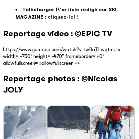
Télécharger l\’article rédigé sur SKI
MAGAZINE :
cliquez-ici !
Reportage video : ©EPIC TV
https://www.youtube.com/watch?v=lwBaTLwqtmU »
width= »750″ height= »470″ frameborder= »0″
allowfullscreen= »allowfullscreen »>
Reportage photos : ©Nicolas
JOLY