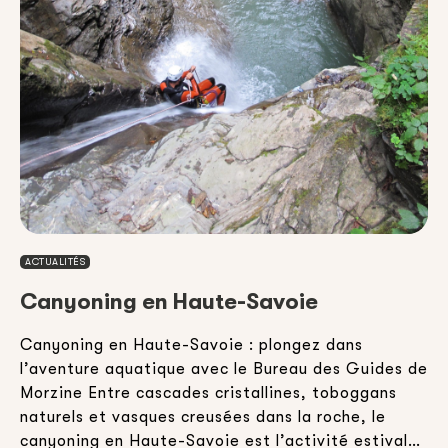
ACTUALITÉS
Canyoning en Haute-Savoie
Canyoning en Haute-Savoie : plongez dans
E
l’aventure aquatique avec le Bureau des Guides de
v
Morzine Entre cascades cristallines, toboggans
d
,
naturels et vasques creusées dans la roche, le
a
canyoning en Haute-Savoie est l’activité estivale
h