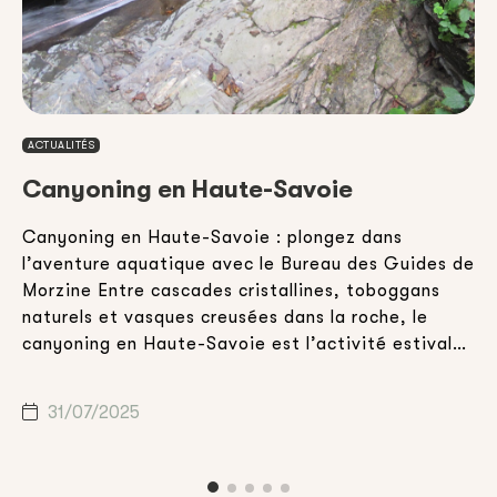
ACTUALITÉS
Canyoning en Haute-Savoie
Canyoning en Haute-Savoie : plongez dans
E
l’aventure aquatique avec le Bureau des Guides de
v
Morzine Entre cascades cristallines, toboggans
d
,
naturels et vasques creusées dans la roche, le
a
canyoning en Haute-Savoie est l’activité estivale
h
idéale pour celles et ceux qui souhaitent combiner
d
n
aventure, nature et sensations fortes. Que vous
m
31/07/2025
soyez en vacances en famille, entre amis […]
c