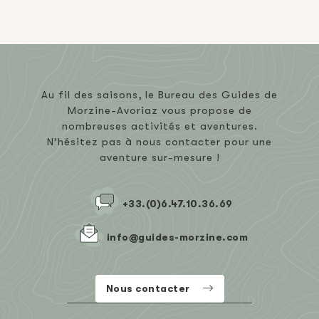
Au fil des saisons, le Bureau des Guides de
Morzine-Avoriaz vous propose de
nombreuses activités et aventures.
N’hésitez pas à nous contacter pour une
aventure sur-mesure !
+33.(0)6.47.10.36.69
info@guides-morzine.com
Nous contacter