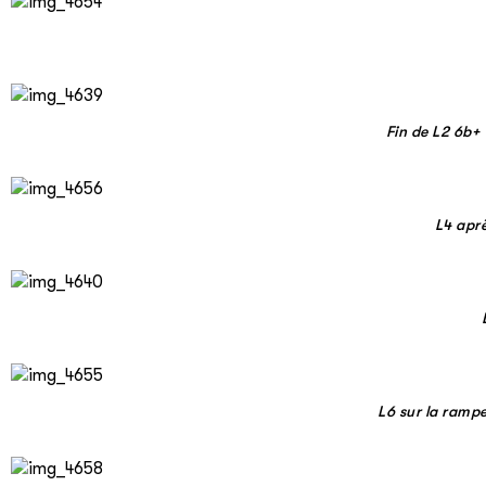
Fin de L2 6b+
L4 aprè
L6 sur la ramp