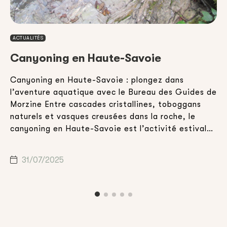
ACTUALITÉS
Canyoning en Haute-Savoie
Canyoning en Haute-Savoie : plongez dans
E
l’aventure aquatique avec le Bureau des Guides de
v
Morzine Entre cascades cristallines, toboggans
d
,
naturels et vasques creusées dans la roche, le
a
canyoning en Haute-Savoie est l’activité estivale
h
idéale pour celles et ceux qui souhaitent combiner
d
n
aventure, nature et sensations fortes. Que vous
m
31/07/2025
soyez en vacances en famille, entre amis […]
c