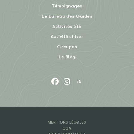
Témoignages
Le Bureau des Guides
Activités été
Activités hiver
Groupes
Le Blog
EN
MENTIONS LÉGALES
CGV