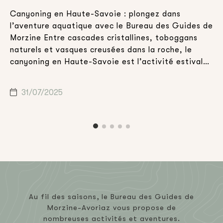
Canyoning en Haute-Savoie : plongez dans
E
l’aventure aquatique avec le Bureau des Guides de
v
Morzine Entre cascades cristallines, toboggans
d
,
naturels et vasques creusées dans la roche, le
a
canyoning en Haute-Savoie est l’activité estivale
h
idéale pour celles et ceux qui souhaitent combiner
d
n
aventure, nature et sensations fortes. Que vous
m
31/07/2025
soyez en vacances en famille, entre amis […]
c
Au fil des saisons, le Bureau des Guides de
Morzine-Avoriaz vous propose de
nombreuses activités et aventures.