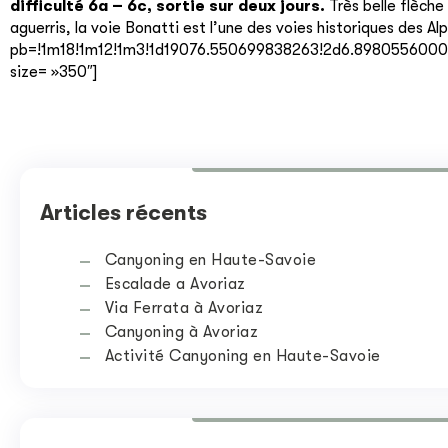
difficulté 6a – 6c, sortie sur deux jours.
Très belle flèche
aguerris, la voie Bonatti est l’une des voies historiques de
pb=!1m18!1m12!1m3!1d19076.550699838263!2d6.89805560000
size= »350″]
Articles récents
Canyoning en Haute-Savoie
Escalade a Avoriaz
Via Ferrata à Avoriaz
Canyoning à Avoriaz
Activité Canyoning en Haute-Savoie