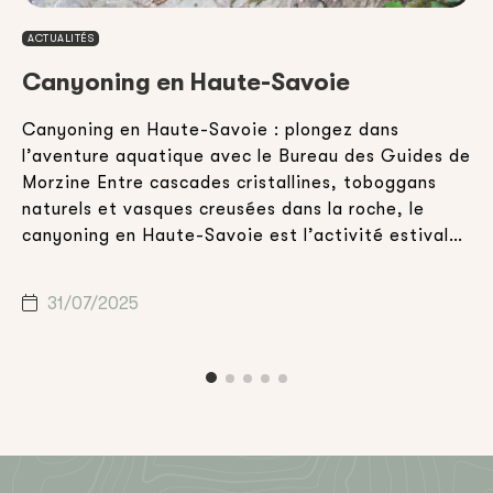
ACTUALITÉS
Canyoning en Haute-Savoie
Canyoning en Haute-Savoie : plongez dans
E
l’aventure aquatique avec le Bureau des Guides de
v
Morzine Entre cascades cristallines, toboggans
d
,
naturels et vasques creusées dans la roche, le
a
canyoning en Haute-Savoie est l’activité estivale
h
idéale pour celles et ceux qui souhaitent combiner
d
n
aventure, nature et sensations fortes. Que vous
m
31/07/2025
soyez en vacances en famille, entre amis […]
c