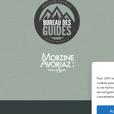
Pour offrir 
cookies pour
à ces techno
de navigatio
consentement
Ac