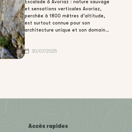
Escalade à Avoriaz : nature sauvage
et sensations verticales Avoriaz,
perchée à 1800 mètres d’altitude,
est surtout connue pour son
architecture unique et son domaine
skiable en hiver. Mais l’été, elle
devient un véritable terrain
d’aventure pour les amateurs de
30/07/2025
sports de montagne. Parmi les
expériences les plus captivantes à
vivre dans les Portes du […]
Accès rapides