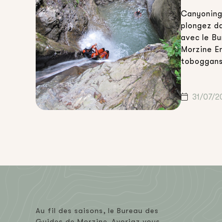
offre
Canyoning
 les
plongez da
ure.
avec le B
 et
Morzine En
le,
toboggans
creusées d
en Haute-S
estivale i
31/07/2
ur le
qui souhai
,
nature et 
vous soyez
entre amis
Au fil des saisons, le Bureau des
Guides de Morzine-Avoriaz vous