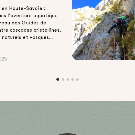
 en Haute-Savoie :
ns l’aventure aquatique
ureau des Guides de
tre cascades cristallines,
 naturels et vasques
ans la roche, le canyoning
avoie est l’activité
déale pour celles et ceux
025
tent combiner aventure,
sensations fortes. Que
 en vacances en famille,
 […]