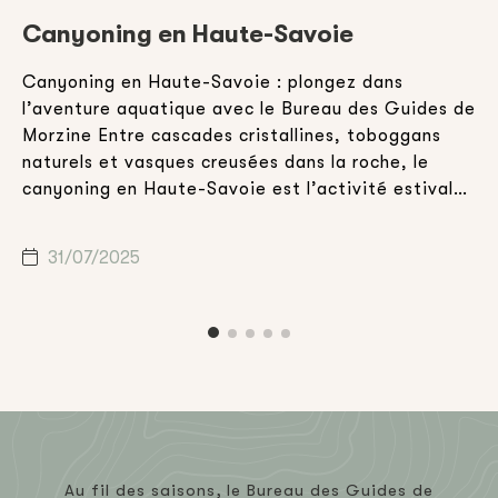
Canyoning en Haute-Savoie
Canyoning en Haute-Savoie : plongez dans
E
l’aventure aquatique avec le Bureau des Guides de
v
Morzine Entre cascades cristallines, toboggans
d
,
naturels et vasques creusées dans la roche, le
a
canyoning en Haute-Savoie est l’activité estivale
h
idéale pour celles et ceux qui souhaitent combiner
d
n
aventure, nature et sensations fortes. Que vous
m
31/07/2025
soyez en vacances en famille, entre amis […]
c
Au fil des saisons, le Bureau des Guides de