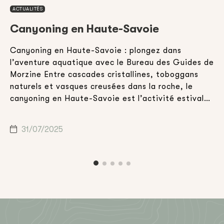
ACTUALITÉS
Canyoning en Haute-Savoie
Canyoning en Haute-Savoie : plongez dans
E
l’aventure aquatique avec le Bureau des Guides de
v
Morzine Entre cascades cristallines, toboggans
d
,
naturels et vasques creusées dans la roche, le
a
canyoning en Haute-Savoie est l’activité estivale
h
idéale pour celles et ceux qui souhaitent combiner
d
n
aventure, nature et sensations fortes. Que vous
m
31/07/2025
soyez en vacances en famille, entre amis […]
c