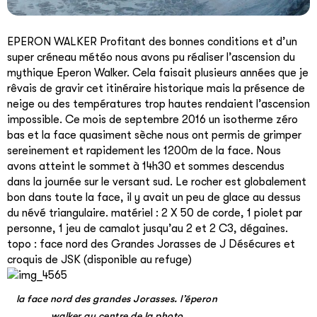
EPERON WALKER Profitant des bonnes conditions et d’un
super créneau météo nous avons pu réaliser l’ascension du
mythique Eperon Walker. Cela faisait plusieurs années que je
rêvais de gravir cet itinéraire historique mais la présence de
neige ou des températures trop hautes rendaient l’ascension
impossible. Ce mois de septembre 2016 un isotherme zéro
bas et la face quasiment sèche nous ont permis de grimper
sereinement et rapidement les 1200m de la face. Nous
avons atteint le sommet à 14h30 et sommes descendus
dans la journée sur le versant sud. Le rocher est globalement
bon dans toute la face, il y avait un peu de glace au dessus
du névé triangulaire. matériel : 2 X 50 de corde, 1 piolet par
personne, 1 jeu de camalot jusqu’au 2 et 2 C3, dégaines.
topo : face nord des Grandes Jorasses de J Désécures et
croquis de JSK (disponible au refuge)
la face nord des grandes Jorasses. l’éperon
walker au centre de la photo